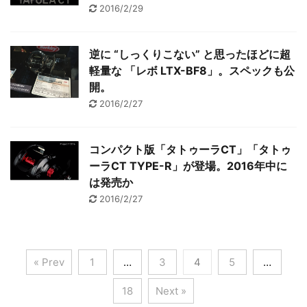
2016/2/29
逆に “しっくりこない” と思ったほどに超
軽量な 「レボ LTX-BF8」。スペックも公
開。
2016/2/27
コンパクト版「タトゥーラCT」「タトゥ
ーラCT TYPE-R」が登場。2016年中に
は発売か
2016/2/27
« Prev
1
…
3
4
5
…
18
Next »