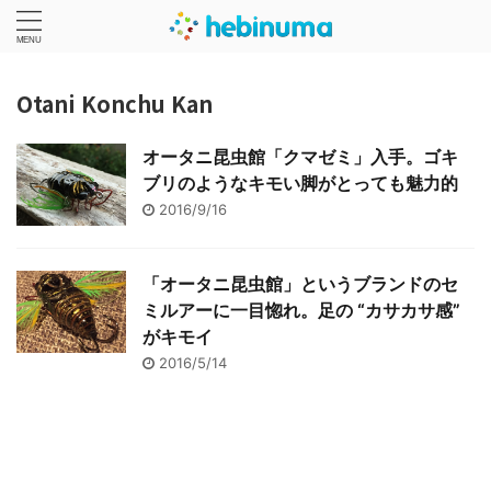
Otani Konchu Kan
オータニ昆虫館「クマゼミ」入手。ゴキ
ブリのようなキモい脚がとっても魅力的
2016/9/16
「オータニ昆虫館」というブランドのセ
ミルアーに一目惚れ。足の “カサカサ感”
がキモイ
2016/5/14