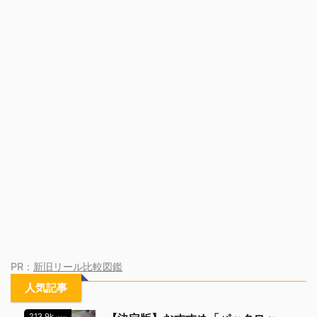
PR：
新旧リール比較図鑑
人気記事
213.9k