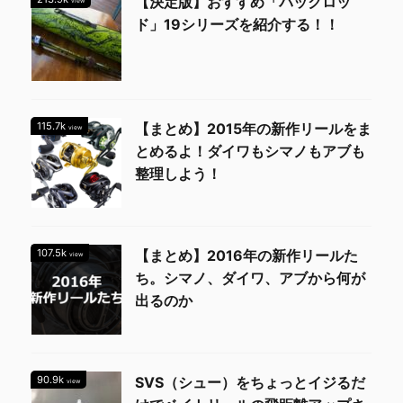
【決定版】おすすめ「パックロッ
view
ド」19シリーズを紹介する！！
115.7k
【まとめ】2015年の新作リールをま
view
とめるよ！ダイワもシマノもアブも
整理しよう！
107.5k
【まとめ】2016年の新作リールた
view
ち。シマノ、ダイワ、アブから何が
出るのか
90.9k
SVS（シュー）をちょっとイジるだ
view