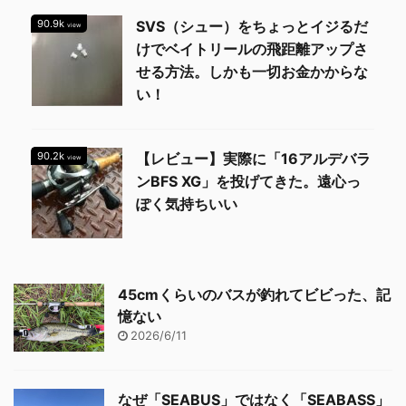
90.9k
SVS（シュー）をちょっとイジるだ
view
けでベイトリールの飛距離アップさ
せる方法。しかも一切お金かからな
い！
90.2k
【レビュー】実際に「16アルデバラ
view
ンBFS XG」を投げてきた。遠心っ
ぽく気持ちいい
45cmくらいのバスが釣れてビビった、記
憶ない
2026/6/11
なぜ「SEABUS」ではなく「SEABASS」