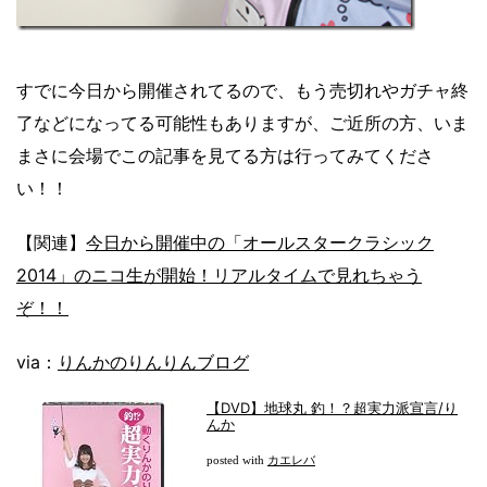
すでに今日から開催されてるので、もう売切れやガチャ終
了などになってる可能性もありますが、ご近所の方、いま
まさに会場でこの記事を見てる方は行ってみてくださ
い！！
【関連】
今日から開催中の「オールスタークラシック
2014」のニコ生が開始！リアルタイムで見れちゃう
ぞ！！
via：
りんかのりんりんブログ
【DVD】地球丸 釣！？超実力派宣言/り
んか
カエレバ
posted with