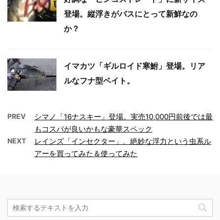
登場。縦浮きがバスにとって新鮮なの
か？
イマカツ「ギルロイド寒鮒」登場。リア
ルなフナ型ベイト。
PREV
シマノ「16ナスキー」登場。実売10,000円前後では最
もコスパが良いかもな豪華スペック
NEXT
レインズ「インセクター」、絶妙な浮力という虫系ル
アーを買ってみた＆使ってみた