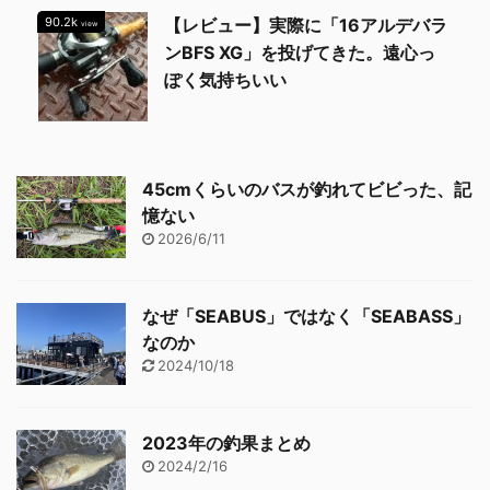
90.2k
【レビュー】実際に「16アルデバラ
view
ンBFS XG」を投げてきた。遠心っ
ぽく気持ちいい
45cmくらいのバスが釣れてビビった、記
憶ない
2026/6/11
なぜ「SEABUS」ではなく「SEABASS」
なのか
2024/10/18
2023年の釣果まとめ
2024/2/16