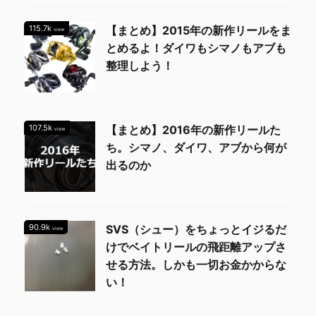
115.7k
【まとめ】2015年の新作リールをま
view
とめるよ！ダイワもシマノもアブも
整理しよう！
107.5k
【まとめ】2016年の新作リールた
view
ち。シマノ、ダイワ、アブから何が
出るのか
90.9k
SVS（シュー）をちょっとイジるだ
view
けでベイトリールの飛距離アップさ
せる方法。しかも一切お金かからな
い！