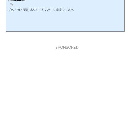
ブランク経て再開、凡人のバス釣りブログ。最近ソルト多め。
SPONSORED