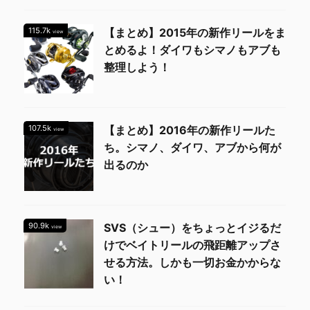
115.7k
【まとめ】2015年の新作リールをま
view
とめるよ！ダイワもシマノもアブも
整理しよう！
107.5k
【まとめ】2016年の新作リールた
view
ち。シマノ、ダイワ、アブから何が
出るのか
90.9k
SVS（シュー）をちょっとイジるだ
view
けでベイトリールの飛距離アップさ
せる方法。しかも一切お金かからな
い！