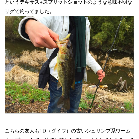
という
テキサス+スプリットショット
のような意味不明な
リグで釣ってました。
こちらの友人もTD（ダイワ）の古いシュリンプ系ワーム