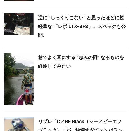
逆に “しっくりこない” と思ったほどに超
軽量な 「レボ LTX-BF8」。スペックも公
開。
巷でよく耳にする “恵みの雨” なるものを
経験してみたい
リブレ「C／BF Black（シー／ビーエフ
ブラック）」が、快適すぎてスンバラシ