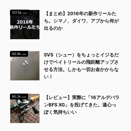
107.5k
【まとめ】2016年の新作リールた
view
ち。シマノ、ダイワ、アブから何が
出るのか
90.9k
SVS（シュー）をちょっとイジるだ
view
けでベイトリールの飛距離アップさ
せる方法。しかも一切お金かからな
い！
90.2k
【レビュー】実際に「16アルデバラ
view
ンBFS XG」を投げてきた。遠心っ
ぽく気持ちいい