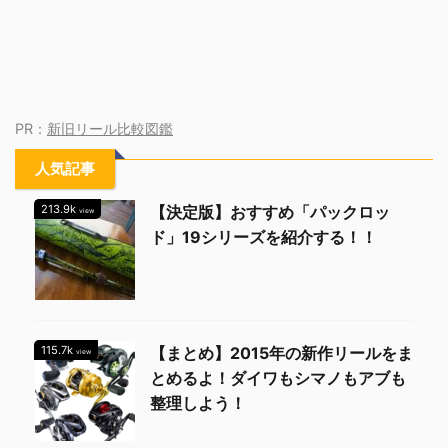
PR：
新旧リール比較図鑑
人気記事
213.9k
【決定版】おすすめ「パックロッ
view
ド」19シリーズを紹介する！！
115.7k
【まとめ】2015年の新作リールをま
view
とめるよ！ダイワもシマノもアブも
整理しよう！