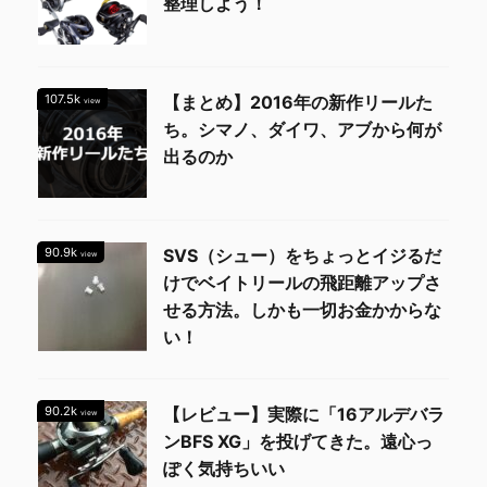
整理しよう！
107.5k
【まとめ】2016年の新作リールた
view
ち。シマノ、ダイワ、アブから何が
出るのか
90.9k
SVS（シュー）をちょっとイジるだ
view
けでベイトリールの飛距離アップさ
せる方法。しかも一切お金かからな
い！
90.2k
【レビュー】実際に「16アルデバラ
view
ンBFS XG」を投げてきた。遠心っ
ぽく気持ちいい