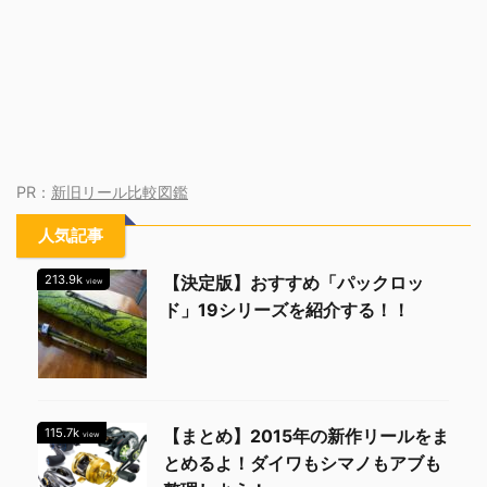
PR：
新旧リール比較図鑑
人気記事
213.9k
【決定版】おすすめ「パックロッ
view
ド」19シリーズを紹介する！！
115.7k
【まとめ】2015年の新作リールをま
view
とめるよ！ダイワもシマノもアブも