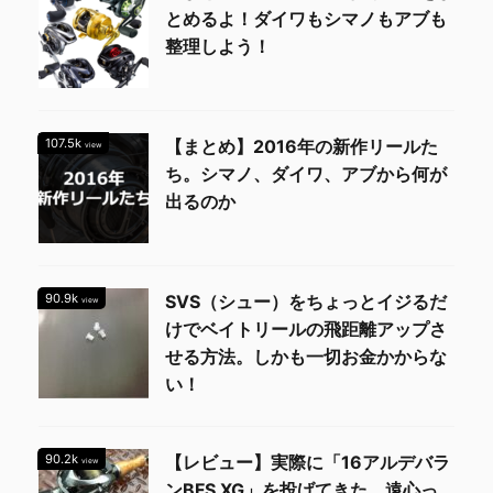
とめるよ！ダイワもシマノもアブも
整理しよう！
107.5k
【まとめ】2016年の新作リールた
view
ち。シマノ、ダイワ、アブから何が
出るのか
90.9k
SVS（シュー）をちょっとイジるだ
view
けでベイトリールの飛距離アップさ
せる方法。しかも一切お金かからな
い！
90.2k
【レビュー】実際に「16アルデバラ
view
ンBFS XG」を投げてきた。遠心っ