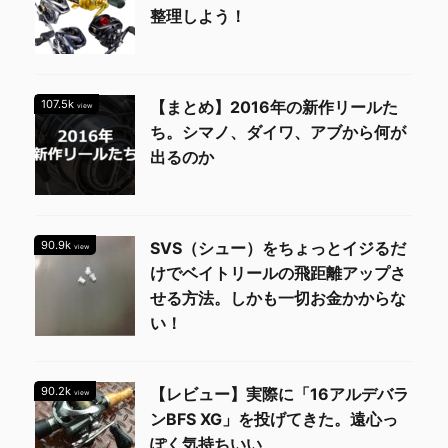
整理しよう！
107.5k
【まとめ】2016年の新作リールた
view
ち。シマノ、ダイワ、アブから何が
出るのか
90.9k
SVS（シュー）をちょっとイジるだ
view
けでベイトリールの飛距離アップさ
せる方法。しかも一切お金かからな
い！
90.2k
【レビュー】実際に「16アルデバラ
view
ンBFS XG」を投げてきた。遠心っ
ぽく気持ちいい