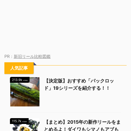
PR：
新旧リール比較図鑑
人気記事
213.9k
【決定版】おすすめ「パックロッ
view
ド」19シリーズを紹介する！！
115.7k
【まとめ】2015年の新作リールをま
view
とめるよ！ダイワもシマノもアブも