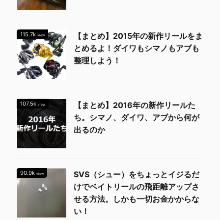
115.7k
【まとめ】2015年の新作リールをま
view
とめるよ！ダイワもシマノもアブも
整理しよう！
107.5k
【まとめ】2016年の新作リールた
view
ち。シマノ、ダイワ、アブから何が
出るのか
90.9k
SVS（シュー）をちょっとイジるだ
view
けでベイトリールの飛距離アップさ
せる方法。しかも一切お金かからな
い！