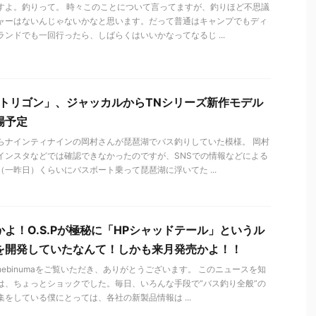
すよ。釣りって。 時々このことについて言ってますが、釣りほど不思議
ャーはないんじゃないかなと思います。だって普通はキャンプでもディ
ランドでも一回行ったら、しばらくはいいかなってなるじ ...
Nトリゴン」、ジャッカルからTNシリーズ新作モデル
場予定
らナインティナインの岡村さんが琵琶湖でバス釣りしていた模様。 岡村
インスタなどでは確認できなかったのですが、SNSでの情報などによる
（一昨日）くらいにバスボート乗って琵琶湖に浮いてた ...
かよ！O.S.Pが極秘に「HPシャッドテール」というル
を開発していたなんて！しかも来月発売かよ！！
hebinumaをご覧いただき、ありがとうございます。 このニュースを知
は、ちょっとショックでした。毎日、いろんな手段で“バス釣り全般”の
集をしている僕にとっては、各社の新製品情報は ...