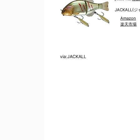
JACKALL(ジ
Amazon
楽天市場
via:JACKALL