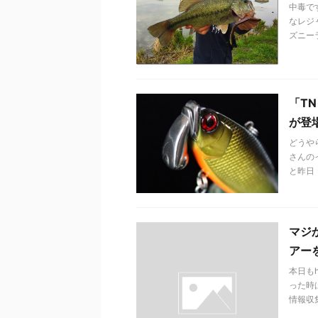
中毒で
なレジ
ズニー
「T
が登
どうや
さんの
と昨日
マジ
アー
本日も
った時
情報収