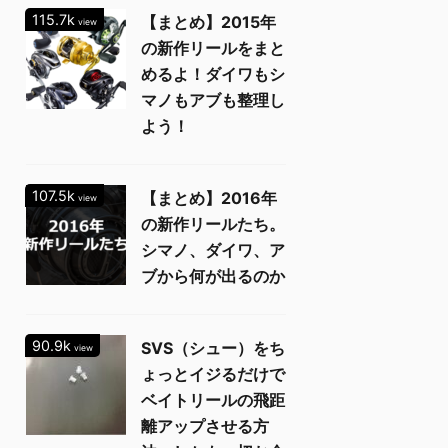
115.7k
【まとめ】2015年
view
の新作リールをまと
めるよ！ダイワもシ
マノもアブも整理し
よう！
107.5k
【まとめ】2016年
view
の新作リールたち。
シマノ、ダイワ、ア
ブから何が出るのか
90.9k
SVS（シュー）をち
view
ょっとイジるだけで
ベイトリールの飛距
離アップさせる方