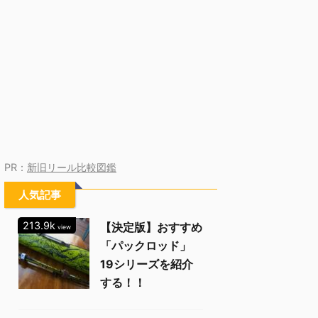
PR：
新旧リール比較図鑑
人気記事
213.9k
【決定版】おすすめ
view
「パックロッド」
19シリーズを紹介
する！！