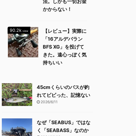
法。しかも一切お金
かからない！
90.2k
【レビュー】実際に
view
「16アルデバラン
BFS XG」を投げて
きた。遠心っぽく気
持ちいい
45cmくらいのバスが釣
れてビビった、記憶ない
2026/6/11
なぜ「SEABUS」ではな
く「SEABASS」なのか