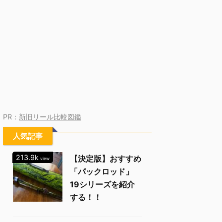
PR：
新旧リール比較図鑑
人気記事
213.9k
【決定版】おすすめ
view
「パックロッド」
19シリーズを紹介
する！！