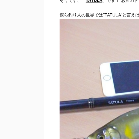
そうです、「
TATULA
」です！ お店のド
僕ら釣り人の世界では“TATULA”と言え