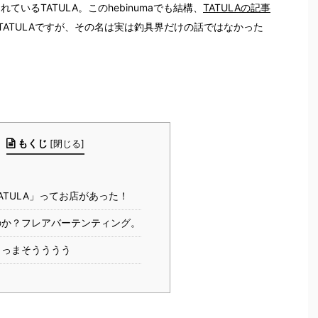
ているTATULA。このhebinumaでも結構、
TATULAの記事
ATULAですが、その名は実は釣具界だけの話ではなかった
もくじ
[
閉じる
]
ATULA」ってお店があった！
のか？フレアバーテンティング。
うっまそうううう