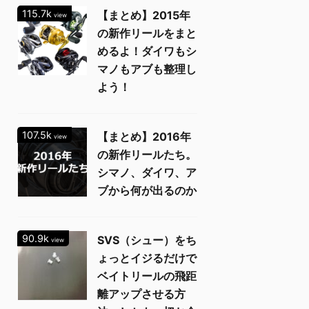
115.7k
【まとめ】2015年
view
の新作リールをまと
めるよ！ダイワもシ
マノもアブも整理し
よう！
107.5k
【まとめ】2016年
view
の新作リールたち。
シマノ、ダイワ、ア
ブから何が出るのか
90.9k
SVS（シュー）をち
view
ょっとイジるだけで
ベイトリールの飛距
離アップさせる方