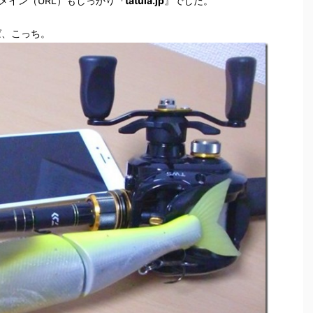
メイン（URL）もしっかり『
tatula.jp
』でした。
ば、こっち。