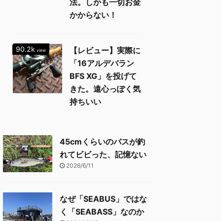
法。しかも一切お金
かからない！
90.2k
【レビュー】実際に
view
「16アルデバラン
BFS XG」を投げて
きた。遠心っぽく気
持ちいい
45cmくらいのバスが釣
れてビビった、記憶ない
2026/6/11
なぜ「SEABUS」ではな
く「SEABASS」なのか