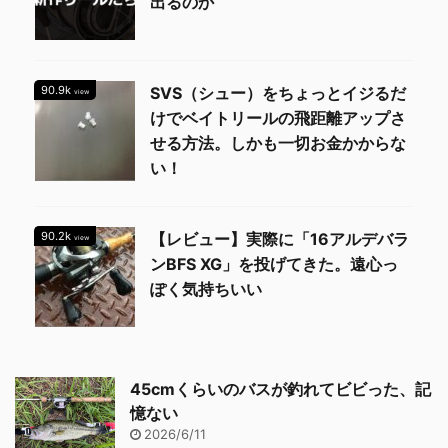
出るのか
90.9k
SVS（シュー）をちょっとイジるだ
view
けでベイトリールの飛距離アップさ
せる方法。しかも一切お金かからな
い！
90.2k
【レビュー】実際に「16アルデバラ
view
ンBFS XG」を投げてきた。遠心っ
ぽく気持ちいい
45cmくらいのバスが釣れてビビった、記
憶ない
2026/6/11