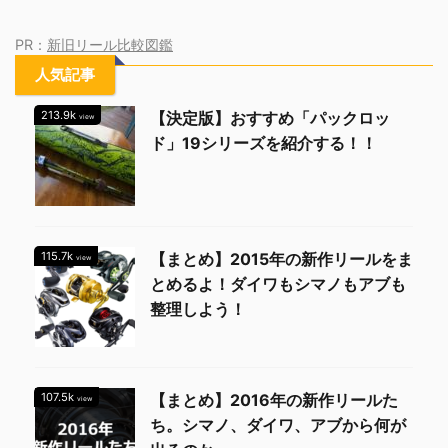
PR：
新旧リール比較図鑑
人気記事
213.9k
【決定版】おすすめ「パックロッ
view
ド」19シリーズを紹介する！！
115.7k
【まとめ】2015年の新作リールをま
view
とめるよ！ダイワもシマノもアブも
整理しよう！
107.5k
【まとめ】2016年の新作リールた
view
ち。シマノ、ダイワ、アブから何が