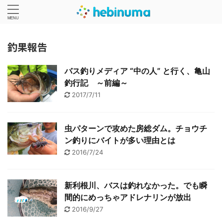
釣果報告
バス釣りメディア “中の人” と行く、亀山
釣行記 ～前編～
2017/7/11
虫パターンで攻めた房総ダム。チョウチ
ン釣りにバイトが多い理由とは
2016/7/24
新利根川、バスは釣れなかった。でも瞬
間的にめっちゃアドレナリンが放出
2016/9/27