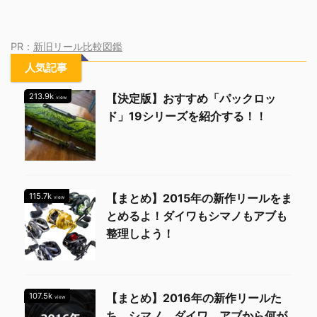
PR：
新旧リール比較図鑑
人気記事
213.9k
【決定版】おすすめ「パックロッ
view
ド」19シリーズを紹介する！！
115.7k
【まとめ】2015年の新作リールをま
view
とめるよ！ダイワもシマノもアブも
整理しよう！
107.5k
【まとめ】2016年の新作リールた
view
ち。シマノ、ダイワ、アブから何が