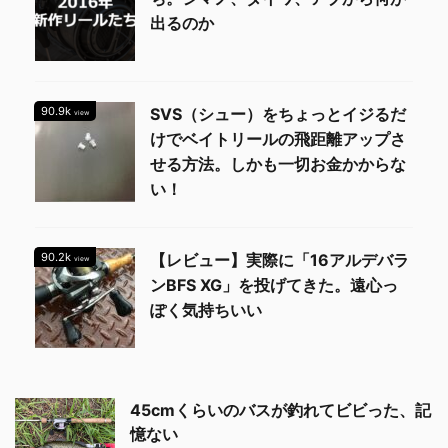
出るのか
90.9k
SVS（シュー）をちょっとイジるだ
view
けでベイトリールの飛距離アップさ
せる方法。しかも一切お金かからな
い！
90.2k
【レビュー】実際に「16アルデバラ
view
ンBFS XG」を投げてきた。遠心っ
ぽく気持ちいい
45cmくらいのバスが釣れてビビった、記
憶ない