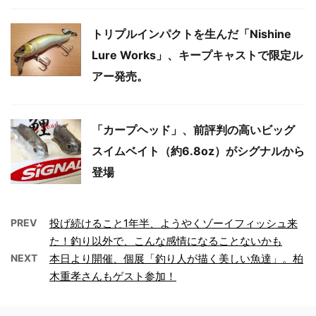
トリプルインパクトを生んだ「Nishine
Lure Works」、キープキャストで限定ル
アー発売。
「カープヘッド」、前評判の高いビッグ
スイムベイト（約6.8oz）がシグナルから
登場
PREV
投げ続けること1年半、ようやくゾーイフィッシュ来
た！釣り以外で、こんな感情になることないかも
NEXT
本日より開催、個展「釣り人が描く美しい魚達」。柏
木重孝さんもゲスト参加！