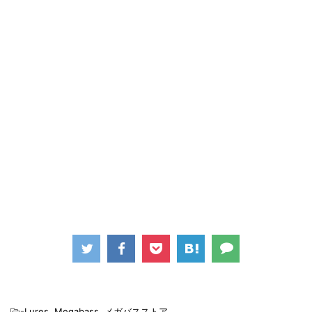
-
Lures
,
Megabass
,
メガバスストア