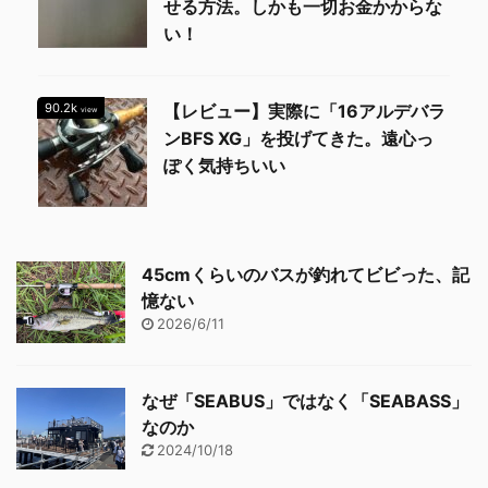
せる方法。しかも一切お金かからな
い！
90.2k
【レビュー】実際に「16アルデバラ
view
ンBFS XG」を投げてきた。遠心っ
ぽく気持ちいい
45cmくらいのバスが釣れてビビった、記
憶ない
2026/6/11
なぜ「SEABUS」ではなく「SEABASS」
なのか
2024/10/18