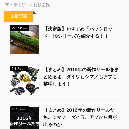
PR：
新旧リール比較図鑑
人気記事
213.9k
【決定版】おすすめ「パックロッ
view
ド」19シリーズを紹介する！！
115.7k
【まとめ】2015年の新作リールをま
view
とめるよ！ダイワもシマノもアブも
整理しよう！
107.5k
【まとめ】2016年の新作リールた
view
ち。シマノ、ダイワ、アブから何が
出るのか