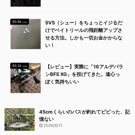
90.9k
SVS（シュー）をちょっとイジるだ
view
けでベイトリールの飛距離アップさ
せる方法。しかも一切お金かからな
い！
90.2k
【レビュー】実際に「16アルデバラ
view
ンBFS XG」を投げてきた。遠心っ
ぽく気持ちいい
45cmくらいのバスが釣れてビビった、記
憶ない
2026/6/11