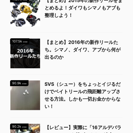
【まとめ】2015年の新作リールをま
とめるよ！ダイワもシマノもアブも
整理しよう！
107.5k
【まとめ】2016年の新作リールた
view
ち。シマノ、ダイワ、アブから何が
出るのか
90.9k
SVS（シュー）をちょっとイジるだ
view
けでベイトリールの飛距離アップさ
せる方法。しかも一切お金かからな
い！
90.2k
【レビュー】実際に「16アルデバラ
view