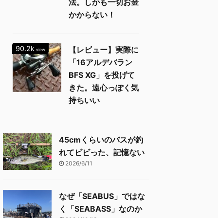
法。しかも一切お金
かからない！
90.2k
【レビュー】実際に
view
「16アルデバラン
BFS XG」を投げて
きた。遠心っぽく気
持ちいい
45cmくらいのバスが釣
れてビビった、記憶ない
2026/6/11
なぜ「SEABUS」ではな
く「SEABASS」なのか