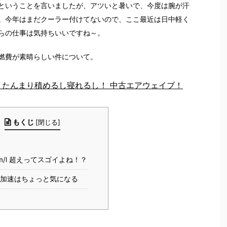
ということを言いましたが、アツいと暑いで、今度は腕が汗
。今年はまだクーラー付けてないので、ここ最近は日中軽く
らの仕事は気持ちいいですね～。
燃費が素晴らしい件について。
 たんまり積めるし寝れるし！ 中古エアウェイブ！
もくじ
[
閉じる
]
km/l 超えってスゴイよね！？
と加速はちょっと気になる