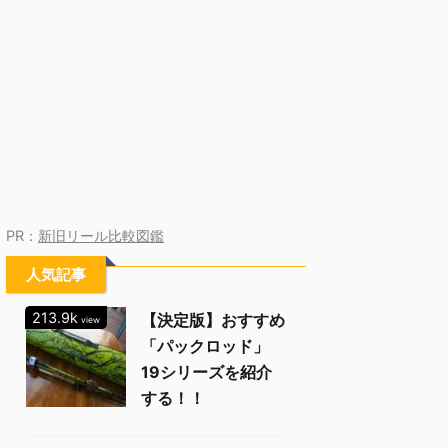
PR：
新旧リール比較図鑑
人気記事
213.9k
【決定版】おすすめ
view
「パックロッド」
19シリーズを紹介
する！！