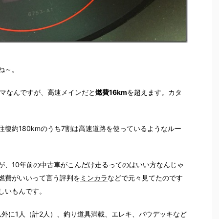
ね～。
ルマなんですが、高速メインだと
燃費16km
を超えます。カタ
復約180kmのうち7割は高速道路を使っているようなルー
が、10年前の中古車がこんだけ走るってのはいい方なんじゃ
燃費がいいって言う評判を
ミンカラ
などで元々見てたのです
しいもんです。
以外に1人（計2人）、釣り道具満載、エレキ、バウデッキなど