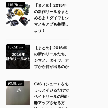
115.7k
【まとめ】2015年
view
の新作リールをまと
めるよ！ダイワもシ
マノもアブも整理し
よう！
107.5k
【まとめ】2016年
view
の新作リールたち。
シマノ、ダイワ、ア
ブから何が出るのか
90.9k
SVS（シュー）をち
view
ょっとイジるだけで
ベイトリールの飛距
離アップさせる方